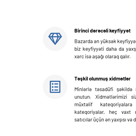
Birinci dərəcəli keyfiyyət
Bazarda ən yüksək keyfiyyət
biz keyfiyyəti daha da yaxş
xərc isə aşağı olaraq qalır.
Təşkil olunmuş xidmətlər
Minlərlə təsadüfi şəkildə 
unutun. Xidmətlərimizi 
müxtəlif kateqoriyala
kateqoriyalar, heç vaxt 
satıcılar üçün ən yaxşısı və 