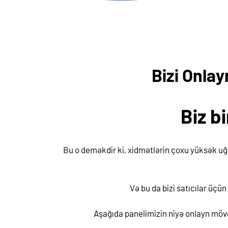
Bizi Onla
Biz b
Bu o deməkdir ki, xidmətlərin çoxu yüksək uğu
Və bu da bizi satıcılar üçü
Aşağıda panelimizin niyə onlayn mövc