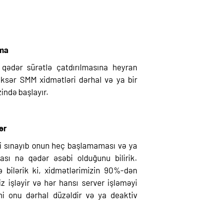
lma
ə qədər sürətlə çatdırılmasına heyran
Əksər SMM xidmətləri dərhal və ya bir
ində başlayır.
ər
ti sınayıb onun heç başlamaması və ya
ı nə qədər əsəbi olduğunu bilirik.
ə bilərik ki, xidmətlərimizin 90%-dən
z işləyir və hər hansı server işləməyi
i onu dərhal düzəldir və ya deaktiv