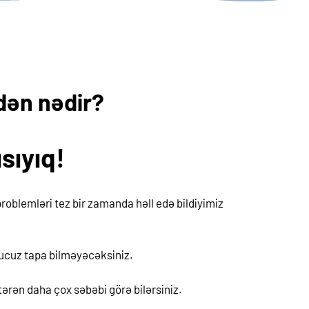
dən nədir?
sıyıq!
roblemləri tez bir zamanda həll edə bildiyimiz
a ucuz tapa bilməyəcəksiniz.
ərən daha çox səbəbi görə bilərsiniz.