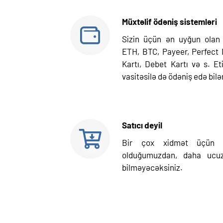
Müxtəlif ödəniş sistemləri
Sizin üçün ən uyğun olan
ETH, BTC, Payeer, Perfect
Kartı, Debet Kartı və s. Eti
vasitəsilə də ödəniş edə bilər
Satıcı deyil
Bir çox xidmət üçün b
olduğumuzdan, daha ucu
bilməyəcəksiniz.