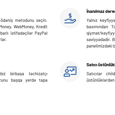
İnanılmaz dər
 ödəniş metodunu seçin.
Yalnız keyfiy
 Money, WebMoney, Kredit
baxımından To
barlı istifadəçilər PayPal
qiymət/keyfi
lər.
səviyyədədir. 
panelimizdəki 
Satıcı üstünlük
iz birbaşa təchizatçı
Satıcılar chi
zunu başqa yerdə tapa
üstünlüklərdən i