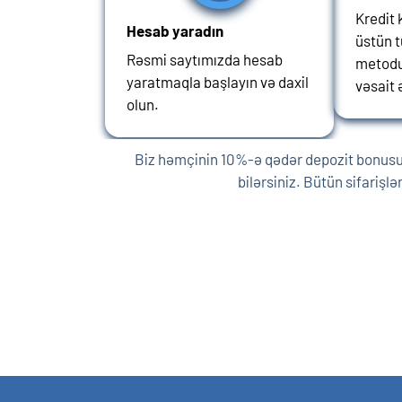
Kredit 
Hesab yaradın
üstün 
Rəsmi saytımızda hesab
metodu 
yaratmaqla başlayın və daxil
vəsait 
olun.
Biz həmçinin 10%-ə qədər depozit bonusu tə
bilərsiniz. Bütün sifari