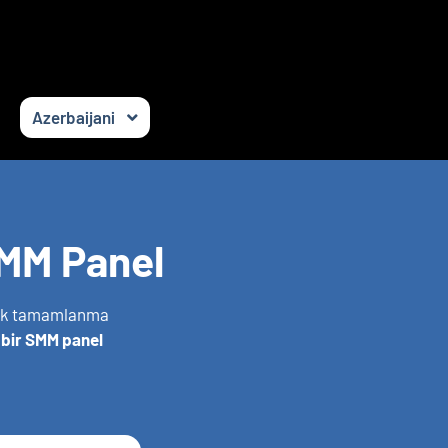
Azerbaijani
SMM Panel
ksək tamamlanma
 bir SMM panel