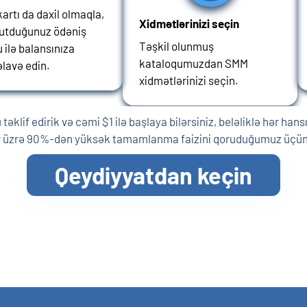
kartı da daxil olmaqla,
Xidmətlərinizi seçin
tutduğunuz ödəniş
Təşkil olunmuş
ilə balansınıza
kataloqumuzdan SMM
əlavə edin.
xidmətlərinizi seçin.
klif edirik və cəmi $1 ilə başlaya bilərsiniz, beləliklə hər ha
şlər üzrə 90%-dən yüksək tamamlanma faizini qoruduğumuz üçün 
Qeydiyyatdan keçin