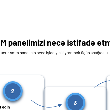
M panelimizi necə istifadə etm
 ucuz smm panelinin necə işlədiyini öyrənmək üçün aşağıdakı 
2
3
t edin