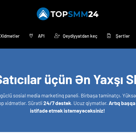
Xidmətlər
API
Qeydiyyatdan keç
Şərtlər
atıcılar üçün Ən Yaxşı 
 güclü sosial media marketinq paneli. Birbaşa təminatçı. Yü
op xidmətlər. Sürətli
24/7 dəstək
. Ucuz qiymətlər.
Artıq başqa
istifadə etmək istəməyəcəksiniz!