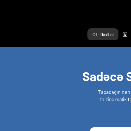
Daxil ol
Sadəcə S
Tapacağınız ən
faizinə malik t