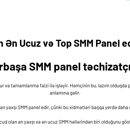
yn Ən Ucuz və Top SMM Panel e
irbaşa SMM panel təchizatçı
r və tamamlanma faizi ilə işləyir. Həmçinin bu, lazım olduqda p
anlamına gəlir.
n ən yaxşı SMM panel edir, çünki bu xidmətləri başqa yerdə dah
ud olan ən yaxşı və ən ucuz SMM həllərindən biri olduğunu göst