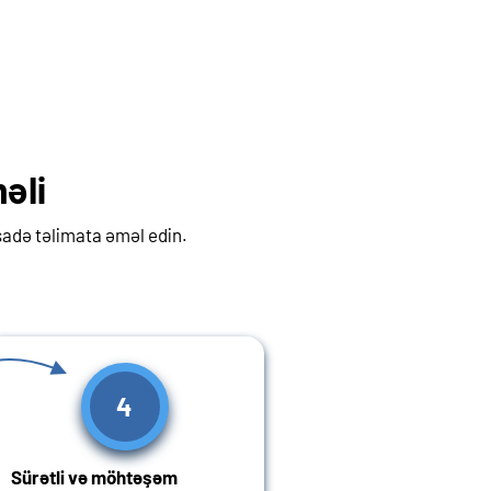
əli
sadə təlimata əməl edin.
4
Sürətli və möhtəşəm