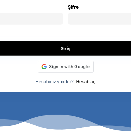
Şifrə
?
Giriş
Hesabınız yoxdur?
Hesab aç