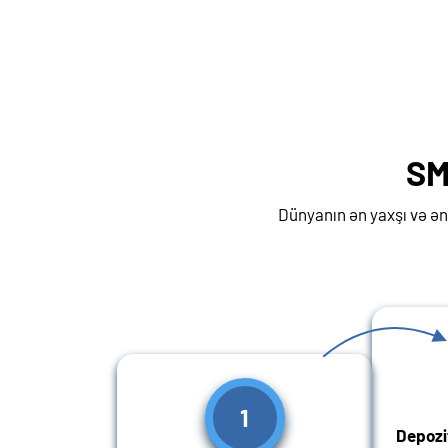
SM
Dünyanın ən yaxşı və ən
1
Depozi