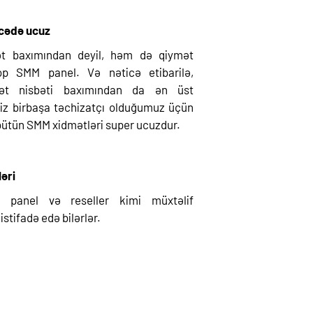
əcədə ucuz
yət baxımından deyil, həm də qiymət
p SMM panel. Və nəticə etibarilə,
yyət nisbəti baxımından da ən üst
Biz birbaşa təchizatçı olduğumuz üçün
bütün SMM xidmətləri super ucuzdur.
ləri
ld panel və reseller kimi müxtəlif
stifadə edə bilərlər.