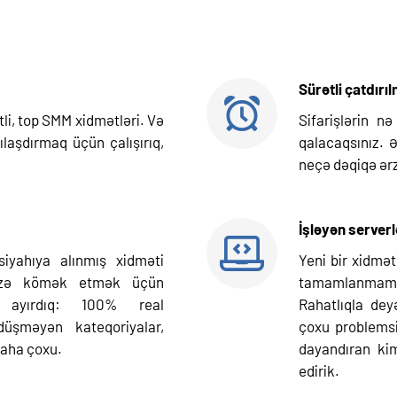
Sürətli çatdırı
li, top SMM xidmətləri. Və
Sifarişlərin n
ılaşdırmaq üçün çalışırıq,
qalacaqsınız. 
neçə dəqiqə ərz
İşləyən serverl
siyahıya alınmış xidməti
Yeni bir xidmə
sizə kömək etmək üçün
tamamlanmamas
ra ayırdıq: 100% real
Rahatlıqla dey
düşməyən kateqoriyalar,
çoxu problemsi
daha çoxu.
dayandıran kim
edirik.