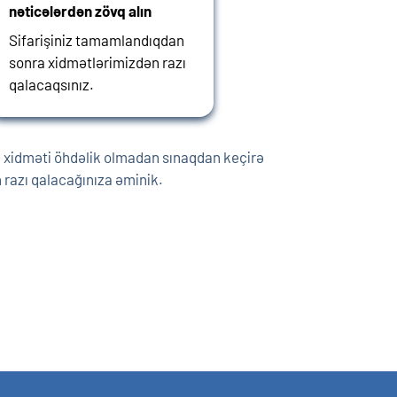
nəticələrdən zövq alın
Sifarişiniz tamamlandıqdan
sonra xidmətlərimizdən razı
qalacaqsınız.
nsı xidməti öhdəlik olmadan sınaqdan keçirə
razı qalacağınıza əminik.